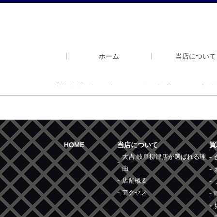
ホーム
当店について
2021/12/28 おもちゃ・ゲーム フィギュア サ
HOME
当店について
買
大吉 岐阜柳津店が選ばれる理
由
店舗概要
アクセス