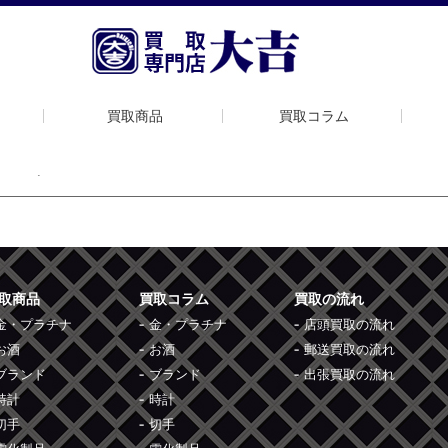
買取商品
買取コラム
ラ コナー
取商品
買取コラム
買取の流れ
金・プラチナ
金・プラチナ
店頭買取の流れ
お酒
お酒
郵送買取の流れ
ブランド
ブランド
出張買取の流れ
時計
時計
切手
切手