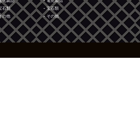
電化製品
電化製品
宝石類
宝石類
その他
その他