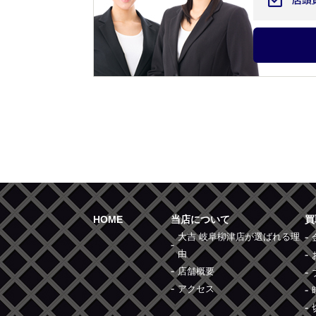
HOME
当店について
買
大吉 岐阜柳津店が選ばれる理
由
店舗概要
アクセス