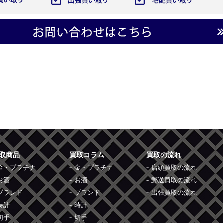
取商品
買取コラム
買取の流れ
金・プラチナ
金・プラチナ
店頭買取の流れ
お酒
お酒
郵送買取の流れ
ブランド
ブランド
出張買取の流れ
時計
時計
切手
切手