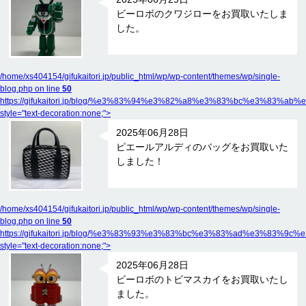
ビーロボのクワジローをお買取いたしま
した。
/home/xs404154/gifukaitori.jp/public_html/wp/wp-content/themes/wp/single-
blog.php on line
50
https://gifukaitori.jp/blog/%e3%83%94%e3%82%a8%e3%83%bc%e
style="text-decoration:none;">
2025年06月28日
ピエールアルディのバッグをお買取いた
しました！
/home/xs404154/gifukaitori.jp/public_html/wp/wp-content/themes/wp/single-
blog.php on line
50
https://gifukaitori.jp/blog/%e3%83%93%e3%83%bc%e3%83%ad%e
style="text-decoration:none;">
2025年06月28日
ビーロボのトビマスカイをお買取いたし
ました。