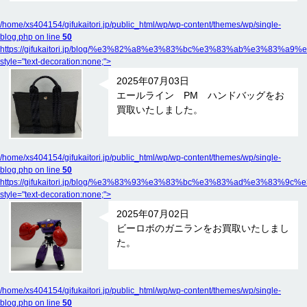
/home/xs404154/gifukaitori.jp/public_html/wp/wp-content/themes/wp/single-
blog.php on line
50
https://gifukaitori.jp/blog/%e3%82%a8%e3%83%bc%e3%83%ab%e
style="text-decoration:none;">
2025年07月03日
エールライン PM ハンドバッグをお
買取いたしました。
/home/xs404154/gifukaitori.jp/public_html/wp/wp-content/themes/wp/single-
blog.php on line
50
https://gifukaitori.jp/blog/%e3%83%93%e3%83%bc%e3%83%ad%e
style="text-decoration:none;">
2025年07月02日
ビーロボのガニランをお買取いたしまし
た。
/home/xs404154/gifukaitori.jp/public_html/wp/wp-content/themes/wp/single-
blog.php on line
50