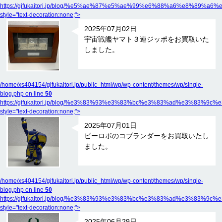
https://gifukaitori.jp/blog/%e5%ae%87%e5%ae%99%e6%88%a6%e
style="text-decoration:none;">
2025年07月02日
宇宙戦艦ヤマト３連ジッポをお買取いた
しました。
/home/xs404154/gifukaitori.jp/public_html/wp/wp-content/themes/wp/single-
blog.php on line
50
https://gifukaitori.jp/blog/%e3%83%93%e3%83%bc%e3%83%ad%e
style="text-decoration:none;">
2025年07月01日
ビーロボのコブランダーをお買取いたし
ました。
/home/xs404154/gifukaitori.jp/public_html/wp/wp-content/themes/wp/single-
blog.php on line
50
https://gifukaitori.jp/blog/%e3%83%93%e3%83%bc%e3%83%ad%e3
style="text-decoration:none;">
2025年06月29日