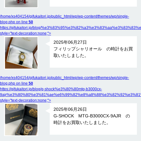
/home/xs404154/gifukaitori.jp/public_html/wp/wp-content/themes/wp/single-
blog.php on line
50
https://gifukaitori.jp/blog/%e3%83%95%e3%82%a3%e3%83%aa%e
style="text-decoration:none;">
2025年06月27日
フィリップシャリオール の時計をお買
取いたしました。
/home/xs404154/gifukaitori.jp/public_html/wp/wp-content/themes/wp/single-
blog.php on line
50
https://gifukaitori.jp/blog/g-shock%e3%80%80mtg-b3000cx-
9ajr%e3%80%80%e3%81%ae%e6%99%82%e8%a8%88%e3%82%92%e3%81
style="text-decoration:none;">
2025年06月26日
G-SHOCK MTG-B3000CX-9AJR の
時計をお買取いたしました。