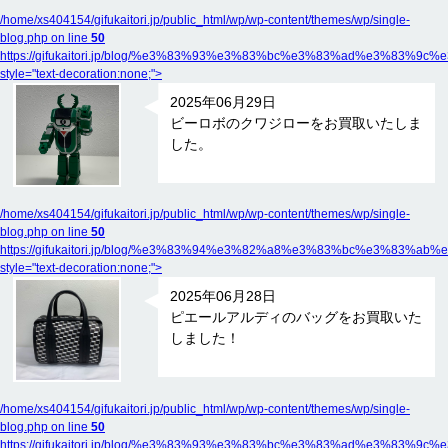
/home/xs404154/gifukaitori.jp/public_html/wp/wp-content/themes/wp/single-
blog.php on line
50
https://gifukaitori.jp/blog/%e3%83%93%e3%83%bc%e3%83%ad%e3
style="text-decoration:none;">
2025年06月29日
ビーロボのクワジローをお買取いたしま
した。
/home/xs404154/gifukaitori.jp/public_html/wp/wp-content/themes/wp/single-
blog.php on line
50
https://gifukaitori.jp/blog/%e3%83%94%e3%82%a8%e3%83%bc%e
style="text-decoration:none;">
2025年06月28日
ピエールアルディのバッグをお買取いた
しました！
/home/xs404154/gifukaitori.jp/public_html/wp/wp-content/themes/wp/single-
blog.php on line
50
https://gifukaitori.jp/blog/%e3%83%93%e3%83%bc%e3%83%ad%e