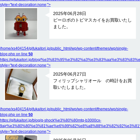
style="text-decoration:none;">
2025年06月28日
ビーロボのトビマスカイをお買取いたし
ました。
/home/xs404154/gifukaitori.jp/public_html/wp/wp-content/themes/wp/single-
blog.php on line
50
https://gifukaitori.jp/blog/%e3%83%95%e3%82%a3%e3%83%aa%e
style="text-decoration:none;">
2025年06月27日
フィリップシャリオール の時計をお買
取いたしました。
/home/xs404154/gifukaitori.jp/public_html/wp/wp-content/themes/wp/single-
blog.php on line
50
https://gifukaitori.jp/blog/g-shock%e3%80%80mtg-b3000cx-
9ajr%e3%80%80%e3%81%ae%e6%99%82%e8%a8%88%e3%82%92%e3%81
style="text-decoration:none;">