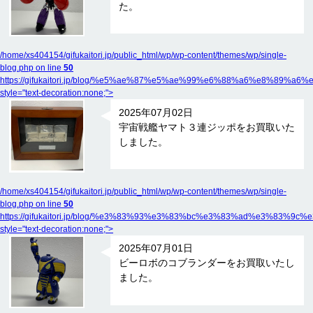
た。
/home/xs404154/gifukaitori.jp/public_html/wp/wp-content/themes/wp/single-
blog.php on line
50
https://gifukaitori.jp/blog/%e5%ae%87%e5%ae%99%e6%88%a6%e
style="text-decoration:none;">
2025年07月02日
宇宙戦艦ヤマト３連ジッポをお買取いた
しました。
/home/xs404154/gifukaitori.jp/public_html/wp/wp-content/themes/wp/single-
blog.php on line
50
https://gifukaitori.jp/blog/%e3%83%93%e3%83%bc%e3%83%ad%e
style="text-decoration:none;">
2025年07月01日
ビーロボのコブランダーをお買取いたし
ました。