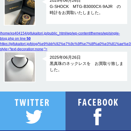
2025年06月26日
G-SHOCK MTG-B3000CX-9AJR の
時計をお買取いたしました。
/home/xs404154/gifukaitori.jp/public_html/wp/wp-content/themes/wp/single-
blog.php on line
50
https://gifukaitori.jp/blog/%e9%bb%92%e7%9c%9f%e7%8f%a0%e3
style="text-decoration:none;">
2025年06月26日
黒真珠のネックレスを お買取り致しま
した。