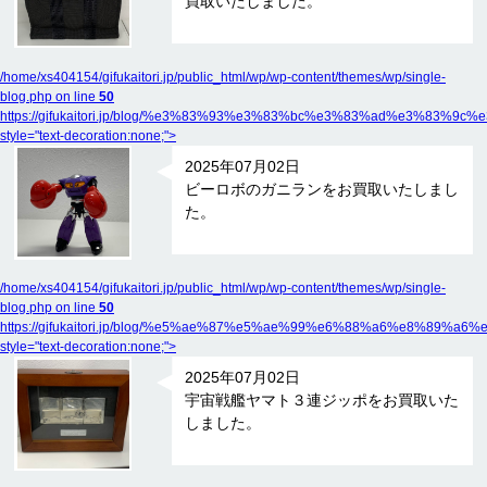
買取いたしました。
/home/xs404154/gifukaitori.jp/public_html/wp/wp-content/themes/wp/single-
blog.php on line
50
https://gifukaitori.jp/blog/%e3%83%93%e3%83%bc%e3%83%ad%e
style="text-decoration:none;">
2025年07月02日
ビーロボのガニランをお買取いたしまし
た。
/home/xs404154/gifukaitori.jp/public_html/wp/wp-content/themes/wp/single-
blog.php on line
50
https://gifukaitori.jp/blog/%e5%ae%87%e5%ae%99%e6%88%a6%e
style="text-decoration:none;">
2025年07月02日
宇宙戦艦ヤマト３連ジッポをお買取いた
しました。