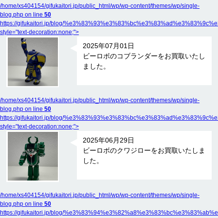
/home/xs404154/gifukaitori.jp/public_html/wp/wp-content/themes/wp/single-
blog.php on line
50
https://gifukaitori.jp/blog/%e3%83%93%e3%83%bc%e3%83%ad%e
style="text-decoration:none;">
2025年07月01日
ビーロボのコブランダーをお買取いたし
ました。
/home/xs404154/gifukaitori.jp/public_html/wp/wp-content/themes/wp/single-
blog.php on line
50
https://gifukaitori.jp/blog/%e3%83%93%e3%83%bc%e3%83%ad%e3
style="text-decoration:none;">
2025年06月29日
ビーロボのクワジローをお買取いたしま
した。
/home/xs404154/gifukaitori.jp/public_html/wp/wp-content/themes/wp/single-
blog.php on line
50
https://gifukaitori.jp/blog/%e3%83%94%e3%82%a8%e3%83%bc%e