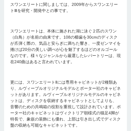
スワンエリートに関しましては、2009年からスワンエリー
トⅢを研究・開発中との事です。
スワンエリートは、本体に施された湖に泳ぐ２匹のスワン
（白鳥）が名前の由来です。108の櫛歯を30cmのディスク
が爪弾く際の、気品と安らぎに満ちた響き、一度ゼンマイを
捲けば20分の美しい調べが心を魅了するほどのオルゴール
なのです。様々なジャンルから厳選したレパートリーは、現
在240曲はあると言われています。
更には、スワンエリートⅡには専用キャビネットが2種類あ
り、ルヴィーブルオリジナルモデルとポーター社のキャビネ
ットがあります。ルヴィーブルオリジナルモデルのキャビネ
ットは、ディスクを収納するキャビネットとしてよりも、
音響のための共鳴箱の役割を重視して設計されています。ポ
ーター社のキャビネットはヴィクトリア朝様式の猫足4脚が
特長で、象嵌の装飾にも優れ、上部は引き出し式でディスク
盤の収納も可能なキャビネットです。