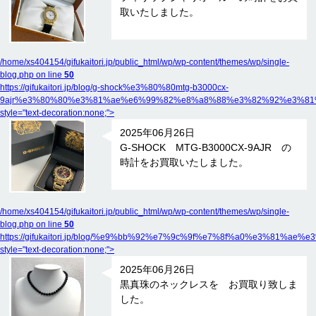
取いたしました。
/home/xs404154/gifukaitori.jp/public_html/wp/wp-content/themes/wp/single-
blog.php on line
50
https://gifukaitori.jp/blog/g-shock%e3%80%80mtg-b3000cx-
9ajr%e3%80%80%e3%81%ae%e6%99%82%e8%a8%88%e3%82%92%e3%81
style="text-decoration:none;">
2025年06月26日
G-SHOCK MTG-B3000CX-9AJR の
時計をお買取いたしました。
/home/xs404154/gifukaitori.jp/public_html/wp/wp-content/themes/wp/single-
blog.php on line
50
https://gifukaitori.jp/blog/%e9%bb%92%e7%9c%9f%e7%8f%a0%e3
style="text-decoration:none;">
2025年06月26日
黒真珠のネックレスを お買取り致しま
した。