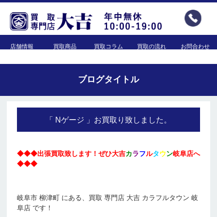
店舗情報
買取商品
買取コラム
買取の流れ
お問合わせ
ブログタイトル
「 Nゲージ 」お買取り致しました。
◆◆◆出張買取致します！ぜひ大吉
カ
ラ
フ
ル
タ
ウ
ン
岐阜店へ
◆◆◆
岐阜市 柳津町 にある、買取 専門店 大吉 カラフルタウン 岐
阜店 です！