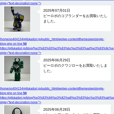
style="text-decoration:none;">
2025年07月01日
ビーロボのコブランダーをお買取いたし
ました。
/home/xs404154/gifukaitori.jp/public_html/wp/wp-content/themes/wp/single-
blog.php on line
50
https://gifukaitori.jp/blog/%e3%83%93%e3%83%bc%e3%83%ad%e3
style="text-decoration:none;">
2025年06月29日
ビーロボのクワジローをお買取いたしま
した。
/home/xs404154/gifukaitori.jp/public_html/wp/wp-content/themes/wp/single-
blog.php on line
50
https://gifukaitori.jp/blog/%e3%83%94%e3%82%a8%e3%83%bc%e
style="text-decoration:none;">
2025年06月28日