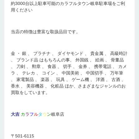
約3000台以上駐車可能のカラフルタウン岐阜駐車場をご利
用ください
当店の特徴は豊富な取扱品目です。
金 ・ 銀 、 プラチナ 、 ダイヤモンド 、 貴金属 、 高級時計
、 ブランド品 はもちろんの事、 外国銭 、 絵画 、 骨董品
、 刀剣 、 勲章 、 食器 、 切手 、 金券 、 携帯電話 、 カメ
ラ 、 テレカ 、 コイン 、 中国美術 、 中国切手 、 万年筆
、 家電製品 、 楽器 、 玩具 、 ゲーム機 、 洋酒 、 古酒 、
香水 、 美容機器 、 化粧品 ほか、さまざまなジャンルのお
買取をしています。
大吉
カ
ラ
フ
ル
タ
ウ
ン
岐阜店
〒501-6115