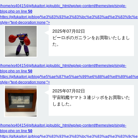
/home/xs404154/gifukaitori.jp/public_html/wp/wp-content/themes/wp/single-
blog.php on line
50
https://gifukaitori.jp/blog/%e3%83%93%e3%83%bc%e3%83%ad%e
style="text-decoration:none;">
2025年07月02日
ビーロボのガニランをお買取いたしまし
た。
/home/xs404154/gifukaitori.jp/public_html/wp/wp-content/themes/wp/single-
blog.php on line
50
https://gifukaitori.jp/blog/%e5%ae%87%e5%ae%99%e6%88%a6%e
style="text-decoration:none;">
2025年07月02日
宇宙戦艦ヤマト３連ジッポをお買取いた
しました。
/home/xs404154/gifukaitori.jp/public_html/wp/wp-content/themes/wp/single-
blog.php on line
50
https://gifukaitori.jp/blog/%e3%83%93%e3%83%bc%e3%83%ad%e