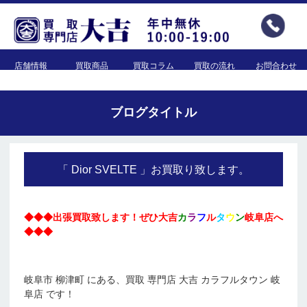
店舗情報
買取商品
買取コラム
買取の流れ
お問合わせ
ブログタイトル
「 Dior SVELTE 」お買取り致します。
◆◆◆出張買取致します！ぜひ大吉
カ
ラ
フ
ル
タ
ウ
ン
岐阜店へ
◆◆◆
岐阜市 柳津町 にある、買取 専門店 大吉 カラフルタウン 岐
阜店 です！