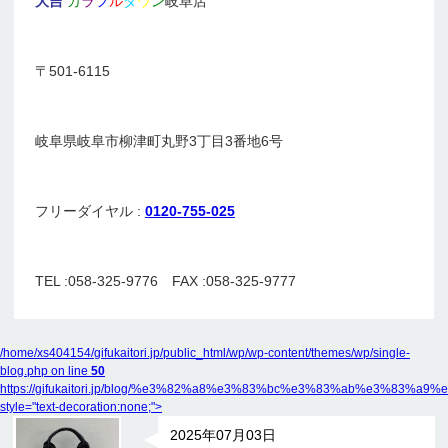
大吉
カ
ラ
フ
ル
タ
ウ
ン
岐阜店
〒501-6115
岐阜県岐阜市柳津町丸野3丁目3番地6号
フリーダイヤル :
0120-755-025
TEL :058-325-9776 FAX :058-325-9777
/home/xs404154/gifukaitori.jp/public_html/wp/wp-content/themes/wp/single-
blog.php on line
50
https://gifukaitori.jp/blog/%e3%82%a8%e3%83%bc%e3%83%ab%e
style="text-decoration:none;">
2025年07月03日