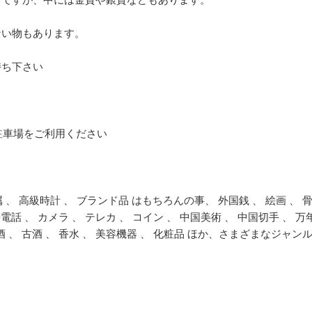
ない物もあります。
持ち下さい
駐車場をご利用ください
属 、 高級時計 、 ブランド品 はもちろんの事、 外国銭 、 絵画 、 
携帯電話 、 カメラ 、 テレカ 、 コイン 、 中国美術 、 中国切手 、 万
洋酒 、 古酒 、 香水 、 美容機器 、 化粧品 ほか、さまざまなジャン