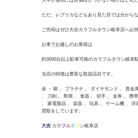
ただ、レプリカなどもあり見た目では分から
ご売却はぜひ大吉カラフルタウン岐阜店へお
お車でお越しのお客様は
約3000台以上駐車可能のカラフルタウン岐阜
当店の特徴は豊富な取扱品目です。
金 ・ 銀 、 プラチナ 、 ダイヤモンド 、 貴金
、 刀剣 、 勲章 、 食器 、 切手 、 金券 、 
、 家電製品 、 楽器 、 玩具 、 ゲーム機 、 
買取をしています。
大吉
カ
ラ
フ
ル
タ
ウ
ン
岐阜店