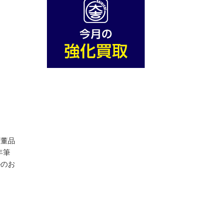
骨董品
年筆
ルのお