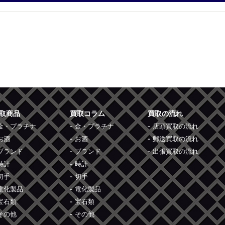
取商品
買取コラム
買取の流れ
金・プラチナ
金・プラチナ
店頭買取の流れ
お酒
お酒
郵送買取の流れ
ブランド
ブランド
出張買取の流れ
時計
時計
切手
切手
電化製品
電化製品
宝石類
宝石類
その他
その他