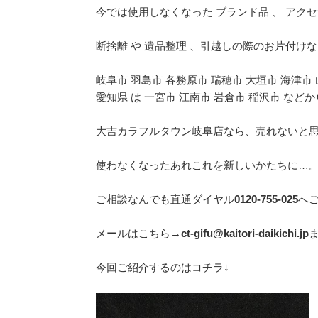
今では使用しなくなった ブランド品 、 アク
断捨離 や 遺品整理 、引越しの際のお片付け
岐阜市 羽島市 各務原市 瑞穂市 大垣市 海津市
愛知県 は 一宮市 江南市 岩倉市 稲沢市 な
大吉カラフルタウン岐阜店なら、売れないと思っ
使わなくなったあれこれを新しいかたちに…
ご相談なんでも直通ダイヤル
0120-755-025
へ
メールはこちら→
ct-gifu@kaitori-daikichi.jp
今回ご紹介するのはコチラ↓