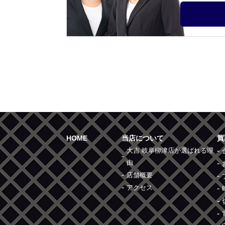
HOME
当店について
買
大吉 岐阜柳津店が選ばれる理
由
店舗概要
アクセス