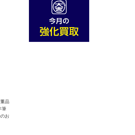
骨董品
年筆
ルのお