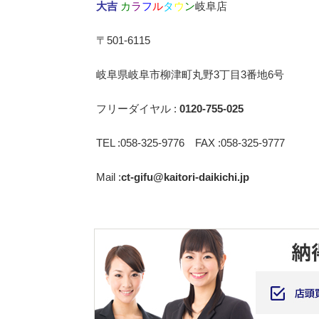
大吉
カ
ラ
フ
ル
タ
ウ
ン
岐阜店
〒501-6115
岐阜県岐阜市柳津町丸野3丁目3番地6号
フリーダイヤル :
0120-755-025
TEL :058-325-9776 FAX :058-325-9777
Mail :
ct-gifu@kaitori-daikichi.jp