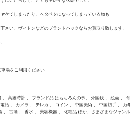
わずにいたらしく、とてもキレイな状態でした。
、ヤケてしまったり、ベタベタになってしまっている物も
談下さい。ヴィトンなどのブランドバックならお買取り致します。
い。
駐車場をご利用ください
属 、 高級時計 、 ブランド品 はもちろんの事、 外国銭 、 絵画 、 
携帯電話 、 カメラ 、 テレカ 、 コイン 、 中国美術 、 中国切手 、 万
洋酒 、 古酒 、 香水 、 美容機器 、 化粧品 ほか、さまざまなジャン