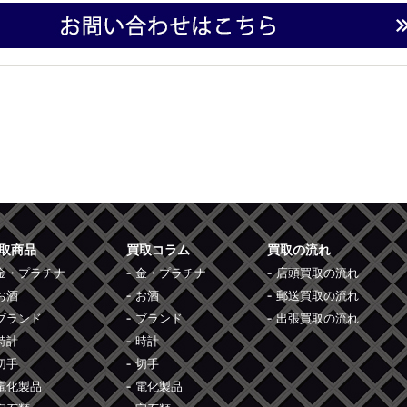
取商品
買取コラム
買取の流れ
金・プラチナ
金・プラチナ
店頭買取の流れ
お酒
お酒
郵送買取の流れ
ブランド
ブランド
出張買取の流れ
時計
時計
切手
切手
電化製品
電化製品